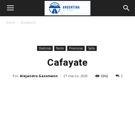
Argentina
Inicio
Destinos
en
Destinos
Norte
Provincias
Salta
Viaje
Cafayate
Por
Alejandro Gassmann
-
21 marzo, 2020
6362
2