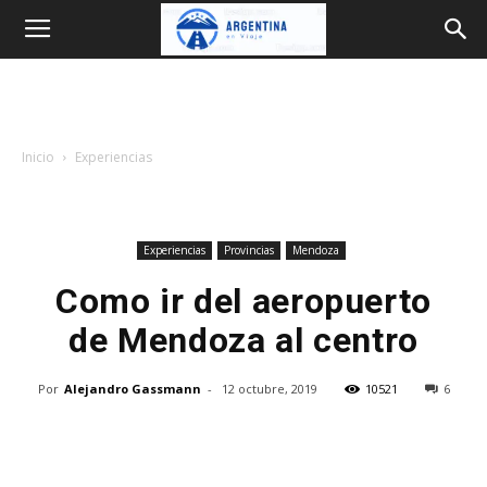
Argentina
en
Inicio
Experiencias
Viaje
Experiencias
Provincias
Mendoza
Como ir del aeropuerto
de Mendoza al centro
Por
Alejandro Gassmann
-
12 octubre, 2019
10521
6