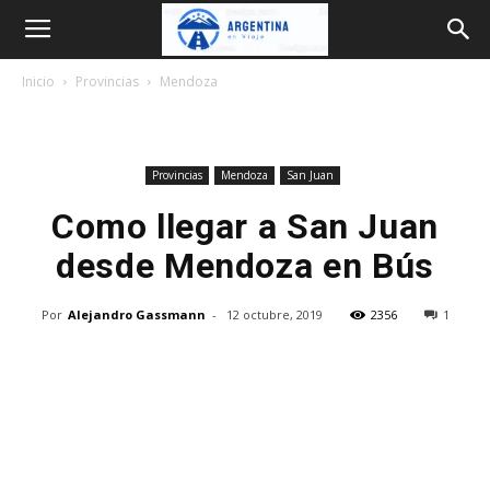
Argentina
Inicio
Provincias
Mendoza
en
Provincias
Mendoza
San Juan
Viaje
Como llegar a San Juan
desde Mendoza en Bús
Por
Alejandro Gassmann
-
12 octubre, 2019
2356
1