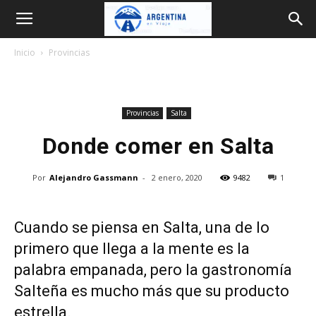
Argentina
Inicio
Provincias
en
Provincias
Salta
Viaje
Donde comer en Salta
Por
Alejandro Gassmann
-
2 enero, 2020
9482
1
Cuando se piensa en Salta, una de lo
primero que llega a la mente es la
palabra empanada, pero la gastronomía
Salteña es mucho más que su producto
estrella.