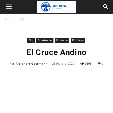
Argentina
Inicio
Blog
en
Blog
Experiencias
Provincias
Río Negro
Viaje
El Cruce Andino
Por
Alejandro Gassmann
-
28 febrero, 2020
3505
0