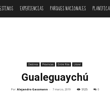
ESTINOS
EXPERIENCIAS
PARQUES NACIONALES
PLANIFICA
Destinos
Provincias
Entre Ríos
Litoral
Gualeguaychú
Por
Alejandro Gassmann
-
7 marzo, 2019
5125
0