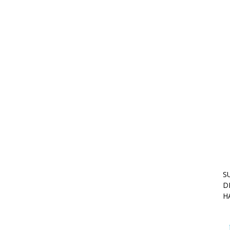
S
D
H