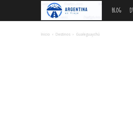
BLOG
D
Argentina
en
Inicio
Destinos
Gualeguaychú
Viaje