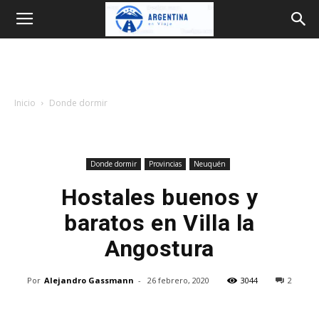
Argentina
en
Inicio
Donde dormir
Viaje
Donde dormir
Provincias
Neuquén
Hostales buenos y
baratos en Villa la
Angostura
Por
Alejandro Gassmann
-
26 febrero, 2020
3044
2