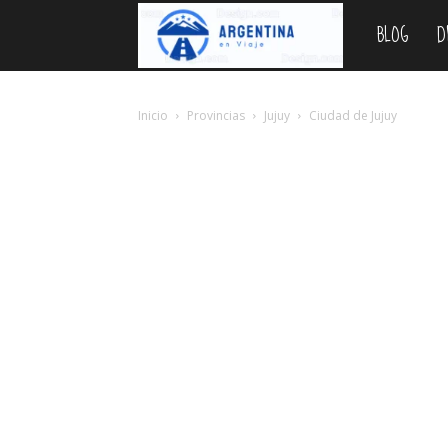
BLOG
D
Argentina
en
Inicio
Provincias
Jujuy
Ciudad de Jujuy
Viaje