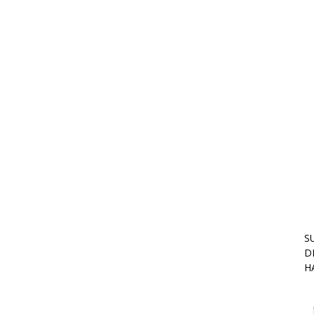
S
D
H