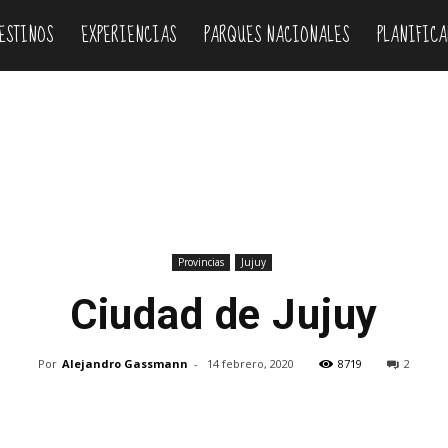
ESTINOS
EXPERIENCIAS
PARQUES NACIONALES
PLANIFICA
Provincias
Jujuy
Ciudad de Jujuy
Por
Alejandro Gassmann
-
14 febrero, 2020
8719
2