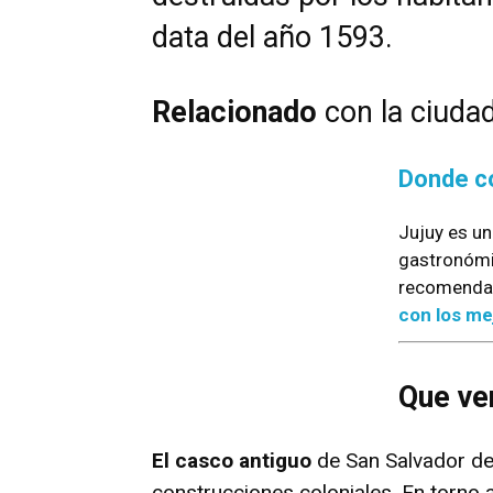
data del año 1593.
Relacionado
con la ciuda
Donde c
Jujuy es un
gastronómi
recomendaci
con los me
Que ve
El casco antiguo
de San Salvador de
construcciones coloniales. En torno 