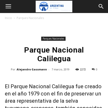
Argentina
Inicio
Parques Nacionales
en
Parques Nacionales
Viaje
Parque Nacional
Calilegua
Por
Alejandro Gassmann
-
7 marzo, 2019
2272
0
El Parque Nacional Calilegua fue creado
en el año 1979 con el fin de preservar un
área representativa de la selva