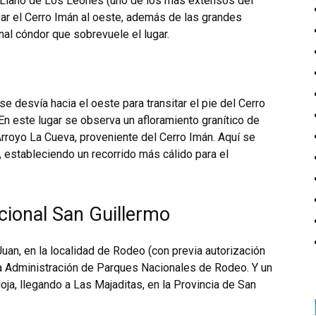
l Llano de Los Leones (uno de los más extensos del
r el Cerro Imán al oeste, además de las grandes
al cóndor que sobrevuele el lugar.
se desvía hacia el oeste para transitar el pie del Cerro
En este lugar se observa un afloramiento granítico de
rroyo La Cueva, proveniente del Cerro Imán. Aquí se
s, estableciendo un recorrido más cálido para el
cional San Guillermo
an, en la localidad de Rodeo (con previa autorización
la Administración de Parques Nacionales de Rodeo. Y un
ja, llegando a Las Majaditas, en la Provincia de San