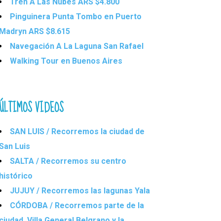
Tren A Las Nubes ARS $4.800
Pinguinera Punta Tombo en Puerto
Madryn ARS $8.615
Navegación A La Laguna San Rafael
Walking Tour en Buenos Aires
ÚLTIMOS VIDEOS
SAN LUIS / Recorremos la ciudad de
San Luis
SALTA / Recorremos su centro
histórico
JUJUY / Recorremos las lagunas Yala
CÓRDOBA / Recorremos parte de la
ciudad, Villa General Belgrano y la