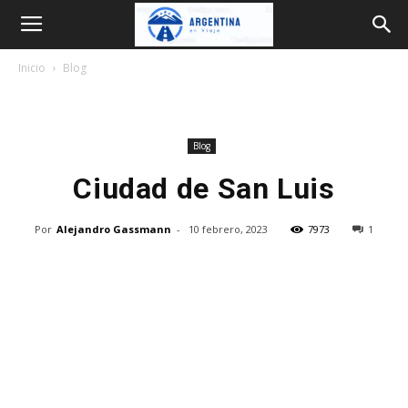
Argentina
Inicio
Blog
en
Blog
Viaje
Ciudad de San Luis
Por
Alejandro Gassmann
-
10 febrero, 2023
7973
1