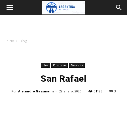
Argentina
en
Inicio
Blog
Viaje
Blog
Provincias
Mendoza
San Rafael
Por
Alejandro Gassmann
-
29 enero, 2020
31183
3