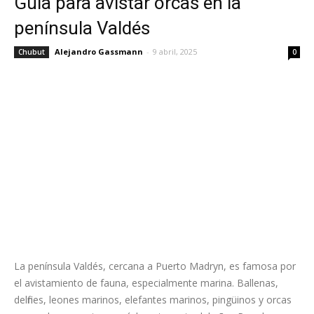
Guía para avistar orcas en la
península Valdés
Alejandro Gassmann
-
9 abril, 2025
Chubut
0
La península Valdés, cercana a Puerto Madryn, es famosa por
el avistamiento de fauna, especialmente marina. Ballenas,
delfines, leones marinos, elefantes marinos, pingüinos y orcas