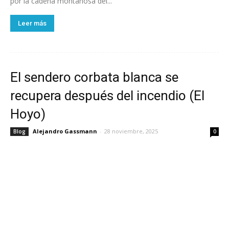
por la cadena montañosa del...
Leer más
El sendero corbata blanca se
recupera después del incendio (El
Hoyo)
Alejandro Gassmann
-
28 noviembre, 2025
Blog
0