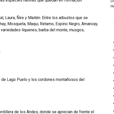
ocas especies nativas que quedan en formación
D
H
, Laura, Ñire y Maitén. Entre los arbustos que se
ichay, Mosqueta, Maqui, Retamo, Espino Negro, Amancay,
s variedades líquenes, barba del monte, musgos,
o
ona de Lago Puelo y los cordones montañosos del
rdillera de los Andes, donde se aprecian de frente el