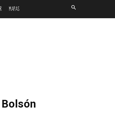
R
MAPAS
l Bolsón