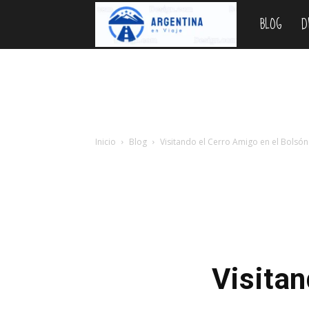
BLOG
D
Argentina
en
Viaje
Inicio
Blog
Visitando el Cerro Amigo en el Bolsón
Visitan