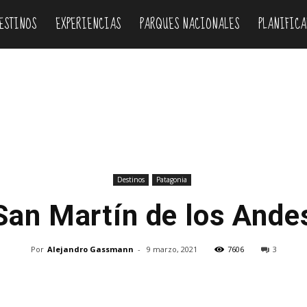
ESTINOS
EXPERIENCIAS
PARQUES NACIONALES
PLANIFICA
Destinos
Patagonia
San Martín de los Ande
Por
Alejandro Gassmann
-
9 marzo, 2021
7606
3