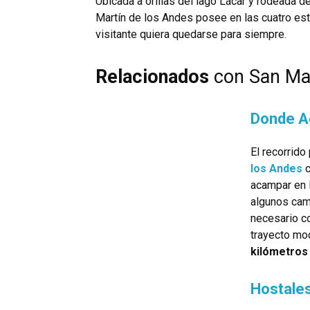
Ubicada a orillas del lago Lácar y rodeada d
Martín de los Andes posee en las cuatro est
visitante quiera quedarse para siempre.
Relacionados
con San Mar
Donde A
El recorrido
los Andes
c
acampar en 
algunos cam
necesario c
trayecto mo
kilómetros
Hostales