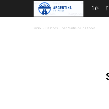
BLOG
D
Argentina
en
Inicio
Destinos
San Martín de los Andes
Viaje