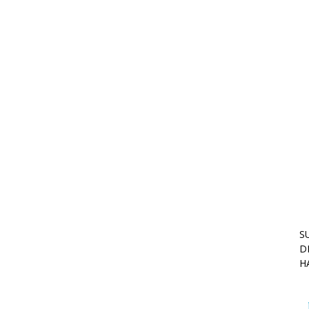
S
D
H