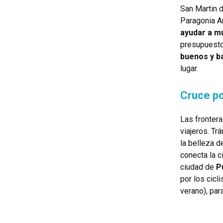
San Martin 
Paragonia A
ayudar a m
presupuesto 
buenos y b
lugar.
Cruce p
Las frontera
viajeros. Tr
la belleza 
conecta la 
ciudad de
P
por los cicl
verano), par