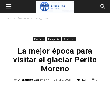
Argentina
Inicio
Destinos
Patagonia
en
Destinos
Patagonia
Provincias
Viaje
La mejor época para
visitar el glaciar Perito
Moreno
Por
Alejandro Gassmann
-
25 julio, 2025
423
0