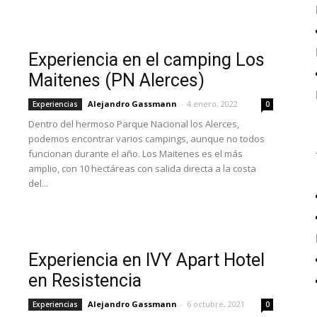
Experiencia en el camping Los
Maitenes (PN Alerces)
Alejandro Gassmann
-
4 enero, 2022
Experiencias
0
Dentro del hermoso Parque Nacional los Alerces,
podemos encontrar varios campings, aunque no todos
funcionan durante el año. Los Maitenes es el más
amplio, con 10 hectáreas con salida directa a la costa
del...
Experiencia en IVY Apart Hotel
en Resistencia
Alejandro Gassmann
-
6 octubre, 2021
Experiencias
0