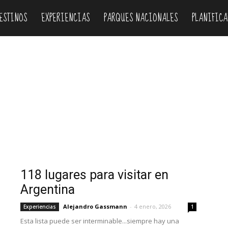
ESTINOS
EXPERIENCIAS
PARQUES NACIONALES
PLANIFICA
Donde dormir
Experiencias
Fiestas
Guias
Inglés
Mapas
vincias
Rutas
Transporte
Travel guides
Videos
118 lugares para visitar en
Argentina
Alejandro Gassmann
-
4 enero, 2026
Experiencias
1
Esta lista puede ser interminable...siempre hay una