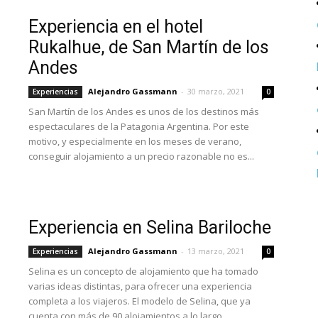
Experiencia en el hotel
Rukalhue, de San Martín de los
Andes
Alejandro Gassmann
-
30 marzo, 2021
Experiencias
0
San Martín de los Andes es unos de los destinos más
espectaculares de la Patagonia Argentina. Por este
motivo, y especialmente en los meses de verano,
conseguir alojamiento a un precio razonable no es...
Experiencia en Selina Bariloche
Alejandro Gassmann
-
13 marzo, 2021
Experiencias
0
Selina es un concepto de alojamiento que ha tomado
varias ideas distintas, para ofrecer una experiencia
completa a los viajeros. El modelo de Selina, que ya
cuenta con más de 90 alojamientos a lo largo...