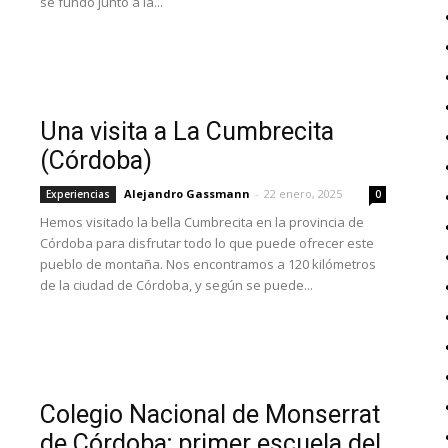
se fundó junto a la...
Una visita a La Cumbrecita
(Córdoba)
Alejandro Gassmann
-
22 enero, 2025
Experiencias
0
Hemos visitado la bella Cumbrecita en la provincia de
Córdoba para disfrutar todo lo que puede ofrecer este
pueblo de montaña. Nos encontramos a 120 kilómetros
de la ciudad de Córdoba, y según se puede...
Colegio Nacional de Monserrat
de Córdoba; primer escuela del