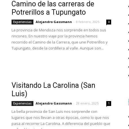
Camino de las carreras de
Potrerillos a Tupungato
Alejandro Gassmann
-
8 febrero, 2025
Experiencias
0
La provincia de Mendoza nos sorprende en todos sus
rincones. En nuestro viaje por la provincia hemos
recorrido el Camino de la Carrera, que une Potrerillos y
Tupungato, desde la cordillera al valle. Aunque son...
Visitando La Carolina (San
Luis)
Alejandro Gassmann
-
28 enero, 2025
Experiencias
1
La bella provincia de San Luis nos sorprende con
lugares que nos llevan a otras épocas, como lo que nos
pasa al recorrer La Carolina. A diferencia del pueblo que