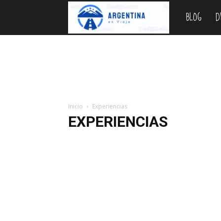
BLOG
D
Argentina
en
Viaje
Inicio
Experiencias
EXPERIENCIAS
Bariloche
Blog
Cataratas
Como ir
Destinos
Parques Nacionales
Planificar
Precios 2026
Pro