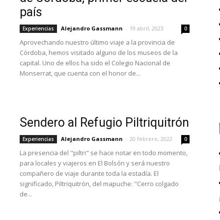
país
Alejandro Gassmann
-
19 abril, 2023
Experiencias
0
Aprovechando nuestro último viaje a la provincia de
Córdoba, hemos visitado alguno de los museos de la
capital. Uno de ellos ha sido el Colegio Nacional de
Monserrat, que cuenta con el honor de...
Sendero al Refugio Piltriquitrón
Alejandro Gassmann
-
20 febrero, 2022
Experiencias
0
La presencia del "piltri" se hace notar en todo momento,
para locales y viajeros en El Bolsón y será nuestro
compañero de viaje durante toda la estadía. El
significado, Piltriquitrón, del mapuche: "Cerro colgado
de...