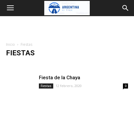
Argentina
en
Inicio
Fiestas
Viaje
FIESTAS
Bariloche
Blog
Cataratas
Como ir
Destinos
Donde dormir
Experiencias
Fiestas
Guias
Inglés
Fiesta de la Chaya
Mapas
Parques Nacionales
Planificar
Precios 2026
Provincias
Rutas
Transporte
Travel guides
Videos
12 febrero, 2020
Fiestas
0