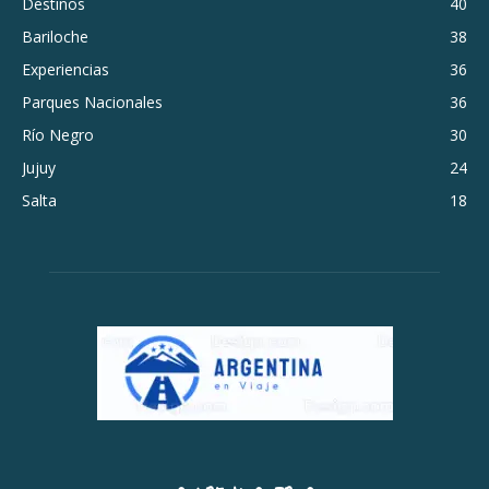
Destinos
40
Bariloche
38
Experiencias
36
Parques Nacionales
36
Río Negro
30
Jujuy
24
Salta
18