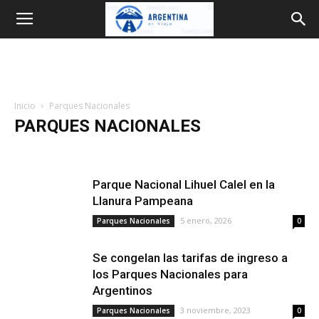
Argentina
en
Inicio
Parques Nacionales
Viaje
PARQUES NACIONALES
Bariloche
Blog
Cataratas
Como ir
Destinos
Donde dormir
Experiencias
Fiestas
Guias
Inglés
Parque Nacional Lihuel Calel en la
Mapas
Parques Nacionales
Planificar
Precios 2026
Llanura Pampeana
Provincias
Rutas
Transporte
Travel guides
Videos
5 enero, 2026
Parques Nacionales
0
Se congelan las tarifas de ingreso a
los Parques Nacionales para
Argentinos
3 noviembre, 2023
Parques Nacionales
0