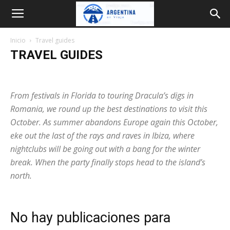
Argentina
Inicio
Travel guides
en
TRAVEL GUIDES
Bariloche
Blog
Cataratas
Como ir
Destinos
Viaje
Donde dormir
Experiencias
Fiestas
Guias
Inglés
Mapas
From festivals in Florida to touring Dracula’s digs in
Parques Nacionales
Planificar
Precios 2026
Provincias
Rutas
Transporte
Travel guides
Videos
Romania, we round up the best destinations to visit this
October. As summer abandons Europe again this October,
eke out the last of the rays and raves in Ibiza, where
nightclubs will be going out with a bang for the winter
break. When the party finally stops head to the island’s
north.
No hay publicaciones para