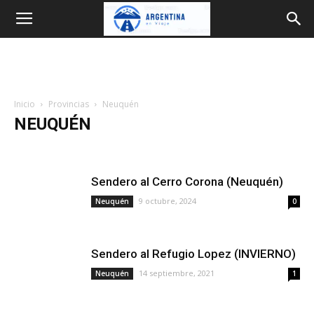
Argentina
en
Inicio
Provincias
Neuquén
Viaje
NEUQUÉN
Buenos Aires
Catamarca
Chaco
Chubut
Córdoba
Corrientes
Entre Ríos
Formosa
Jujuy
La Pampa
Sendero al Cerro Corona (Neuquén)
La Rioja
Mendoza
Misiones
Neuquén
Río Negro
Salta
San Juan
San Luis
Santa Cruz
Santa Fe
Santiago del Estero
9 octubre, 2024
Neuquén
0
Tierra del Fuego
Tucumán
Sendero al Refugio Lopez (INVIERNO)
14 septiembre, 2021
Neuquén
1