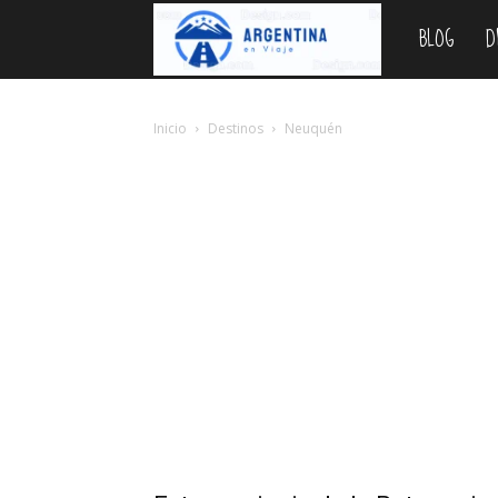
BLOG
D
Argentina
en
Inicio
Destinos
Neuquén
Viaje