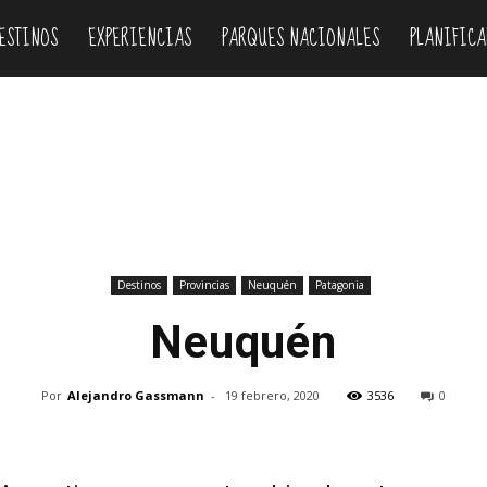
ESTINOS
EXPERIENCIAS
PARQUES NACIONALES
PLANIFICA
Destinos
Provincias
Neuquén
Patagonia
Neuquén
Por
Alejandro Gassmann
-
19 febrero, 2020
3536
0