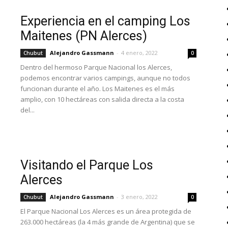
Experiencia en el camping Los
Maitenes (PN Alerces)
Alejandro Gassmann
-
4 enero, 2022
Chubut
0
Dentro del hermoso Parque Nacional los Alerces,
podemos encontrar varios campings, aunque no todos
funcionan durante el año. Los Maitenes es el más
amplio, con 10 hectáreas con salida directa a la costa
del...
Visitando el Parque Los
Alerces
Alejandro Gassmann
-
3 enero, 2022
Chubut
0
El Parque Nacional Los Alerces es un área protegida de
263.000 hectáreas (la 4 más grande de Argentina) que se