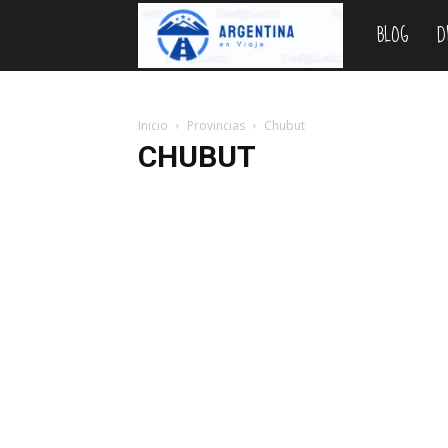
BLOG
D
Argentina
en
Inicio
Provincias
Chubut
CHUBUT
Viaje
Buenos Aires
Catamarca
Chaco
Chubut
Có
La Rioja
Mendoza
Misiones
Neuquén
Río N
Santiago del Estero
Tierra del Fuego
Tucumán