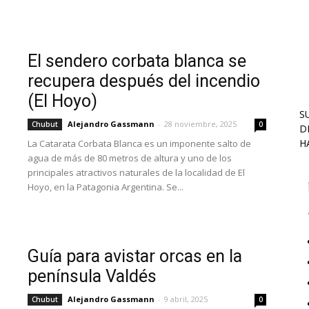
El sendero corbata blanca se
recupera después del incendio
(El Hoyo)
S
Alejandro Gassmann
-
28 noviembre, 2025
Chubut
0
D
H
La Catarata Corbata Blanca es un imponente salto de
agua de más de 80 metros de altura y uno de los
principales atractivos naturales de la localidad de El
Hoyo, en la Patagonia Argentina. Se...
Guía para avistar orcas en la
península Valdés
Alejandro Gassmann
-
9 abril, 2025
Chubut
0