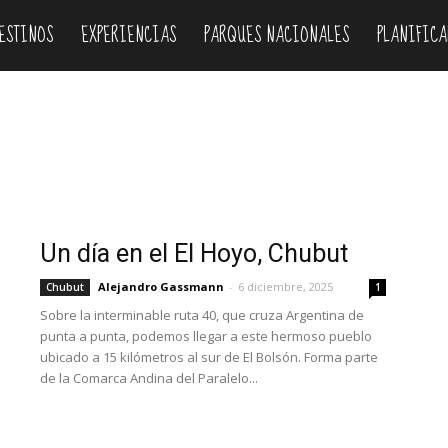
ESTINOS
EXPERIENCIAS
PARQUES NACIONALES
PLANIFICA
rdoba
Corrientes
Entre Ríos
Formosa
Jujuy
La Pampa
egro
Salta
San Juan
San Luis
Santa Cruz
Santa Fe
Un día en el El Hoyo, Chubut
Alejandro Gassmann
-
6 diciembre, 2025
Chubut
1
Sobre la interminable ruta 40, que cruza Argentina de
punta a punta, podemos llegar a este hermoso pueblo
ubicado a 15 kilómetros al sur de El Bolsón. Forma parte
de la Comarca Andina del Paralelo...