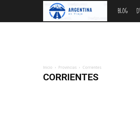
BLOG
D
Argentina
en
Viaje
Inicio
Provincias
Corrientes
CORRIENTES
Buenos Aires
Catamarca
Chaco
Chubut
Có
La Rioja
Mendoza
Misiones
Neuquén
Río N
Santiago del Estero
Tierra del Fuego
Tucumán