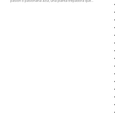
pasión o pasionaria azul, una planta trepadora que...