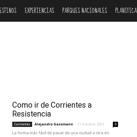
ESTINOS
EXPERIENCIAS
PARQUES NACIONALES
PLANIFICA
rdoba
Corrientes
Entre Ríos
Formosa
Jujuy
La Pampa
egro
Salta
San Juan
San Luis
Santa Cruz
Santa Fe
Como ir de Corrientes a
Resistencia
Alejandro Gassmann
-
21 octubre, 2021
Corrientes
0
La forma más fácil de pasar de una ciudad a otra en