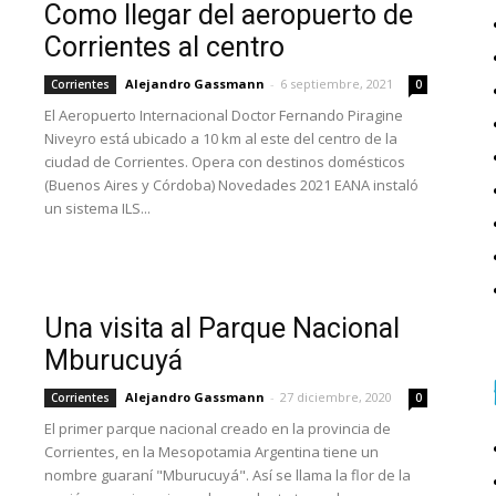
Como llegar del aeropuerto de
Corrientes al centro
Alejandro Gassmann
-
6 septiembre, 2021
Corrientes
0
El Aeropuerto Internacional Doctor Fernando Piragine
Niveyro está ubicado a 10 km al este del centro de la
ciudad de Corrientes. Opera con destinos domésticos
(Buenos Aires y Córdoba) Novedades 2021 EANA instaló
un sistema ILS...
Una visita al Parque Nacional
Mburucuyá
Alejandro Gassmann
-
27 diciembre, 2020
Corrientes
0
El primer parque nacional creado en la provincia de
Corrientes, en la Mesopotamia Argentina tiene un
nombre guaraní "Mburucuyá". Así se llama la flor de la