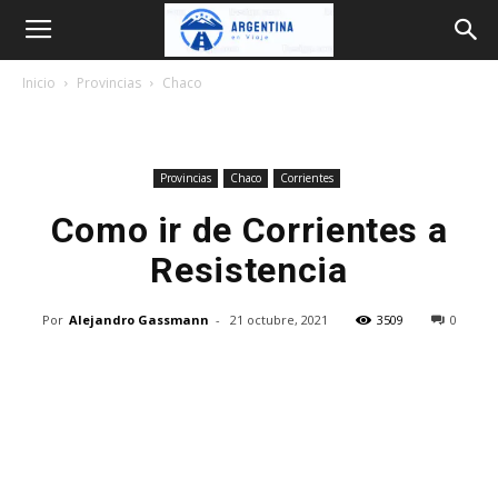
Argentina
Inicio
Provincias
Chaco
en
Provincias
Chaco
Corrientes
Viaje
Como ir de Corrientes a
Resistencia
Por
Alejandro Gassmann
-
21 octubre, 2021
3509
0