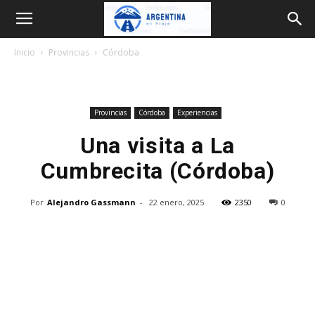
Argentina
Inicio
Provincias
Córdoba
en
Provincias
Córdoba
Experiencias
Viaje
Una visita a La
Cumbrecita (Córdoba)
Por
Alejandro Gassmann
-
22 enero, 2025
2350
0