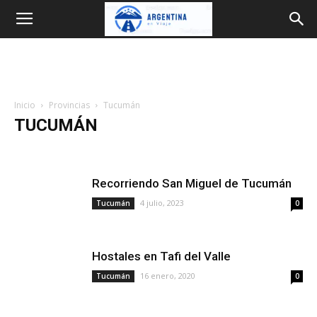
Argentina
en
Inicio
Provincias
Tucumán
Viaje
TUCUMÁN
Buenos Aires
Catamarca
Chaco
Chubut
Córdoba
Corrientes
Entre Ríos
Formosa
Jujuy
La Pampa
Recorriendo San Miguel de Tucumán
La Rioja
Mendoza
Misiones
Neuquén
Río Negro
Salta
San Juan
San Luis
Santa Cruz
Santa Fe
Santiago del Estero
4 julio, 2023
Tucumán
0
Tierra del Fuego
Tucumán
Hostales en Tafi del Valle
16 enero, 2020
Tucumán
0