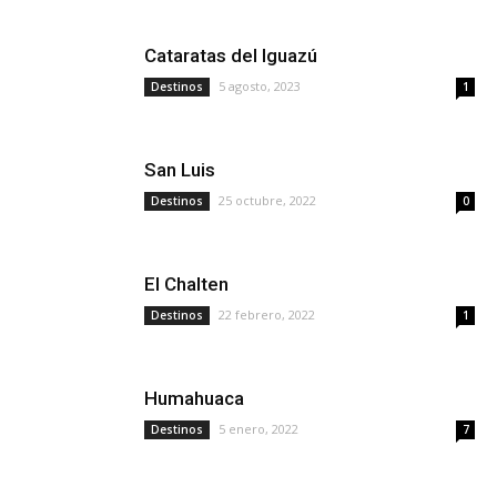
Cataratas del Iguazú
5 agosto, 2023
Destinos
1
San Luis
25 octubre, 2022
Destinos
0
El Chalten
22 febrero, 2022
Destinos
1
Humahuaca
5 enero, 2022
Destinos
7