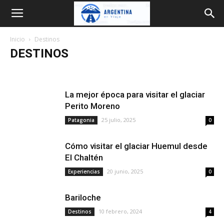
Argentina
Inicio
Destinos
en
DESTINOS
Buenos Aires
Centro
Cuyo
Litoral
Norte
Patagonia
Viaje
La mejor época para visitar el glaciar
Perito Moreno
25 julio, 2025
Patagonia
0
Cómo visitar el glaciar Huemul desde
El Chaltén
20 junio, 2025
Experiencias
0
Bariloche
10 febrero, 2024
Destinos
4