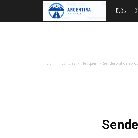
BLOG
D
Argentina
en
Viaje
Inicio
Provincias
Neuquén
Sendero al Cerro C
Sende