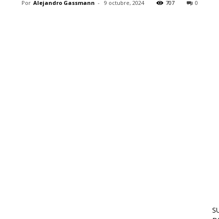
Por
Alejandro Gassmann
-
9 octubre, 2024
707
0
S