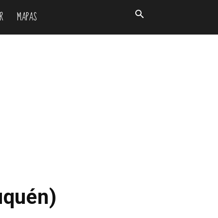
R
MAPAS
uquén)