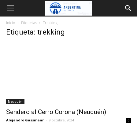
Argentina
Inicio
Etiquetas
Trekking
en
Etiqueta: trekking
Viaje
Neuquén
Sendero al Cerro Corona (Neuquén)
Alejandro Gassmann
-
9 octubre, 2024
0