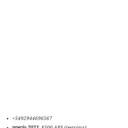
+5492944696567
precio 2021
:
$500 ARS (persona)