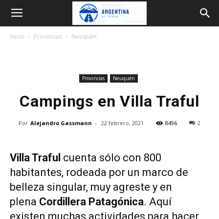
Argentina
Inicio
Provincias
Neuquén
en
Provincias
Neuquén
Viaje
Campings en Villa Traful
Por
Alejandro Gassmann
-
22 febrero, 2021
8496
2
Villa Traful
cuenta sólo con 800
habitantes, rodeada por un marco de
belleza singular, muy agreste y en
plena
Cordillera Patagónica
. Aquí
existen muchas actividades para hacer,