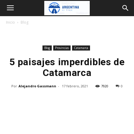
Argentina
Inicio
Blog
en
Blog
Provincias
Catamarca
Viaje
5 paisajes imperdibles de
Catamarca
Por
Alejandro Gassmann
-
17 febrero, 2021
7920
0