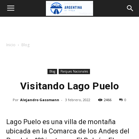
Argentina
en
Inicio
Blog
Viaje
Blog
Parques Nacionales
Visitando Lago Puelo
Por
Alejandro Gassmann
-
3 febrero, 2022
2466
0
Lago Puelo es una villa de montaña
ubicada en la Comarca de los Andes del