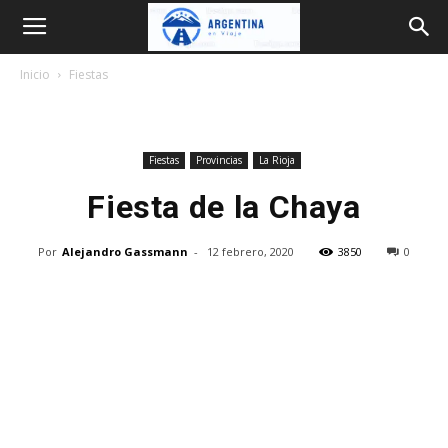
Argentina
Inicio
Fiestas
en
Fiestas
Provincias
La Rioja
Viaje
Fiesta de la Chaya
Por
Alejandro Gassmann
-
12 febrero, 2020
3850
0