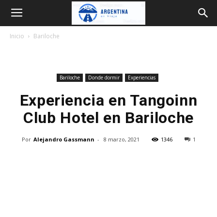
Argentina
Inicio
Bariloche
en
Bariloche
Donde dormir
Experiencias
Viaje
Experiencia en Tangoinn
Club Hotel en Bariloche
Por
Alejandro Gassmann
-
8 marzo, 2021
1346
1