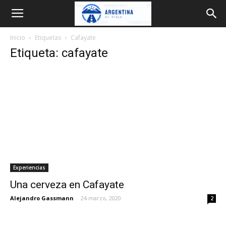
Argentina
Inicio
Etiquetas
Cafayate
en
Etiqueta: cafayate
Viaje
Experiencias
Una cerveza en Cafayate
Alejandro Gassmann
-
24 marzo, 2020
2