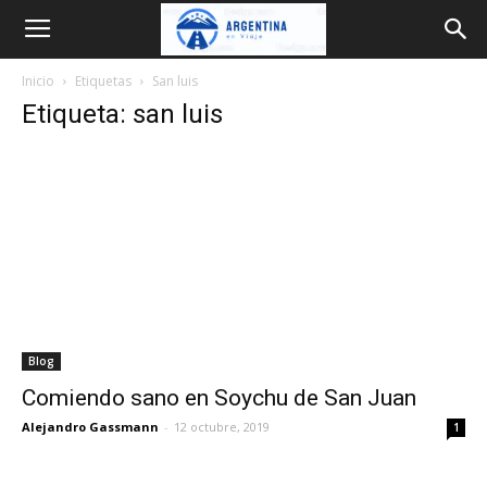
Argentina
Inicio
Etiquetas
San luis
en
Etiqueta: san luis
Viaje
Blog
Comiendo sano en Soychu de San Juan
Alejandro Gassmann
-
12 octubre, 2019
1