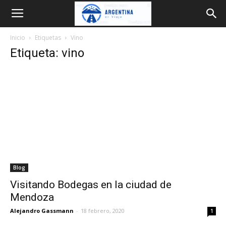
Argentina
Inicio
Etiquetas
Vino
en
Etiqueta: vino
Viaje
Blog
Visitando Bodegas en la ciudad de
Mendoza
Alejandro Gassmann
-
18 febrero, 2020
1