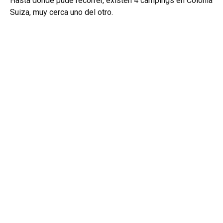
Hasta donde pude recorrer, existen 4 campings en Colonia
Suiza, muy cerca uno del otro.