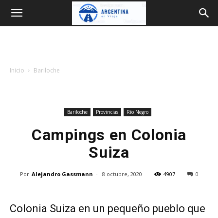
Argentina
en
Inicio
Bariloche
Viaje
Bariloche
Provincias
Río Negro
Campings en Colonia
Suiza
Por
Alejandro Gassmann
-
8 octubre, 2020
4907
0
Colonia Suiza en un pequeño pueblo que