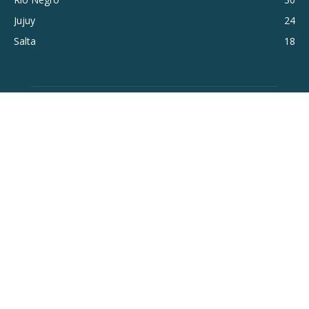
Jujuy
24
Salta
18
SOBRE NOSOTROS
Guía de Viajes por Argentina. Que ver y hacer en el país.
Contáctanos:
info@theviajeros.com