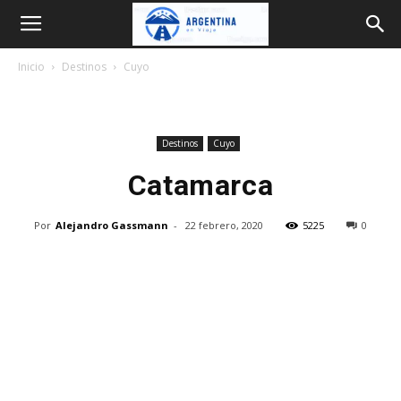
Argentina
Inicio
Destinos
Cuyo
en
Destinos
Cuyo
Viaje
Catamarca
Por
Alejandro Gassmann
-
22 febrero, 2020
5225
0