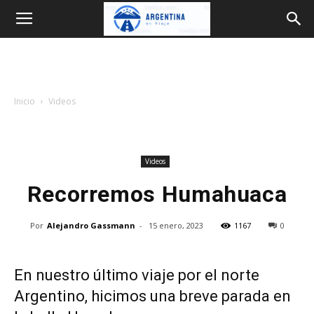
Argentina
en
Inicio
Videos
Viaje
Videos
Recorremos Humahuaca
Por
Alejandro Gassmann
-
15 enero, 2023
1167
0
En nuestro último viaje por el norte
Argentino, hicimos una breve parada en