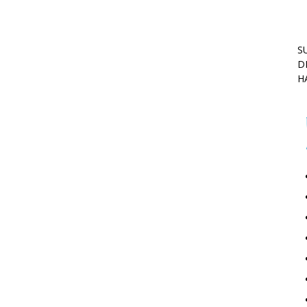
S
D
H