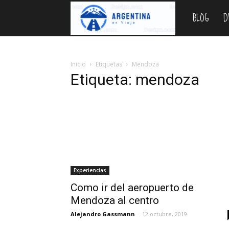
BLOG
D
Argentina
en
Inicio
Etiquetas
Mendoza
Etiqueta: mendoza
Viaje
Experiencias
Como ir del aeropuerto de
Mendoza al centro
Alejandro Gassmann
-
12 octubre, 2019