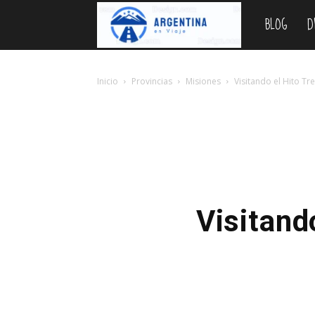
BLOG
D
Argentina
en
Inicio
Provincias
Misiones
Visitando el Hito Tr
Viaje
Visitand