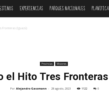
ESTINOS
EXPERIENCIAS
PARQUES NACIONALES
PLANIFICA
es Fronteras (Iguazú)
Provincias
Misiones
o el Hito Tres Fronteras
Por
Alejandro Gassmann
-
28 agosto, 2023
1122
0