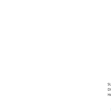
S
D
H