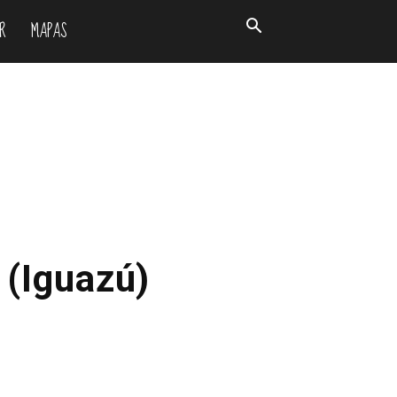
R
MAPAS
 (Iguazú)