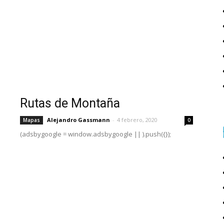
Rutas de Montaña
Alejandro Gassmann
-
4 febrero, 2020
Mapas
0
(adsbygoogle = window.adsbygoogle || ).push({});