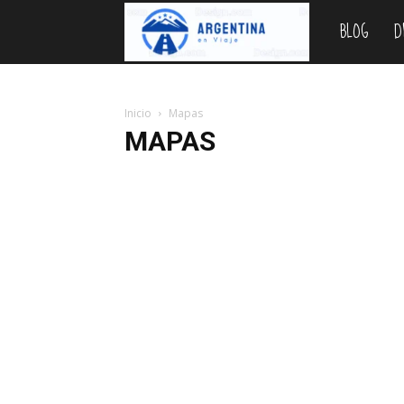
BLOG
D
Argentina
en
Inicio
Mapas
MAPAS
Viaje
Bariloche
Blog
Cataratas
Como ir
Destinos
Parques Nacionales
Planificar
Precios 2026
Pro