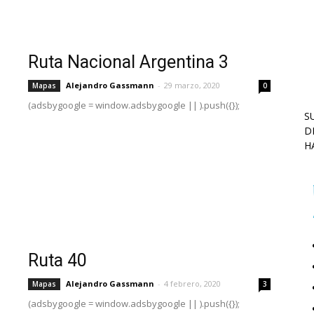
Ruta Nacional Argentina 3
Alejandro Gassmann
-
29 marzo, 2020
Mapas
0
(adsbygoogle = window.adsbygoogle || ).push({});
S
D
H
Ruta 40
Alejandro Gassmann
-
4 febrero, 2020
Mapas
3
(adsbygoogle = window.adsbygoogle || ).push({});