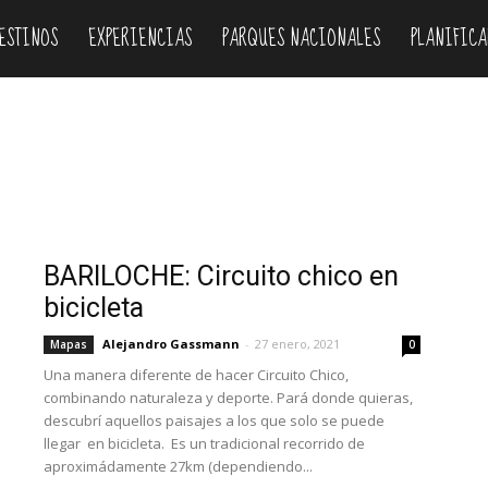
ESTINOS
EXPERIENCIAS
PARQUES NACIONALES
PLANIFICA
Donde dormir
Experiencias
Fiestas
Guias
Inglés
Mapas
vincias
Rutas
Transporte
Travel guides
Videos
BARILOCHE: Circuito chico en
bicicleta
Alejandro Gassmann
-
27 enero, 2021
Mapas
0
Una manera diferente de hacer Circuito Chico,
combinando naturaleza y deporte. Pará donde quieras,
descubrí aquellos paisajes a los que solo se puede
llegar en bicicleta. Es un tradicional recorrido de
aproximádamente 27km (dependiendo...