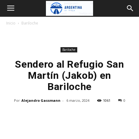
Argentina
Inicio
Bariloche
en
Bariloche
Viaje
Sendero al Refugio San
Martín (Jakob) en
Bariloche
Por
Alejandro Gassmann
-
6 marzo, 2024
1061
0