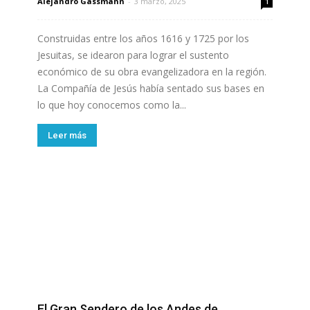
Alejandro Gassmann
-
3 marzo, 2025
1
Construidas entre los años 1616 y 1725 por los
Jesuitas, se idearon para lograr el sustento
económico de su obra evangelizadora en la región.
La Compañía de Jesús había sentado sus bases en
lo que hoy conocemos como la...
Leer más
El Gran Sendero de los Andes de