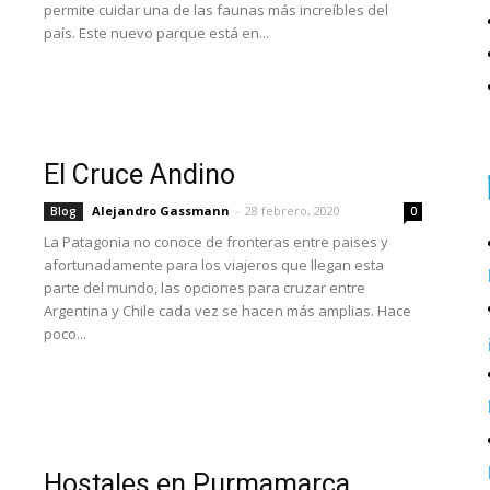
permite cuidar una de las faunas más increíbles del
país. Este nuevo parque está en...
El Cruce Andino
Alejandro Gassmann
-
28 febrero, 2020
Blog
0
La Patagonia no conoce de fronteras entre paises y
afortunadamente para los viajeros que llegan esta
parte del mundo, las opciones para cruzar entre
Argentina y Chile cada vez se hacen más amplias. Hace
poco...
Hostales en Purmamarca