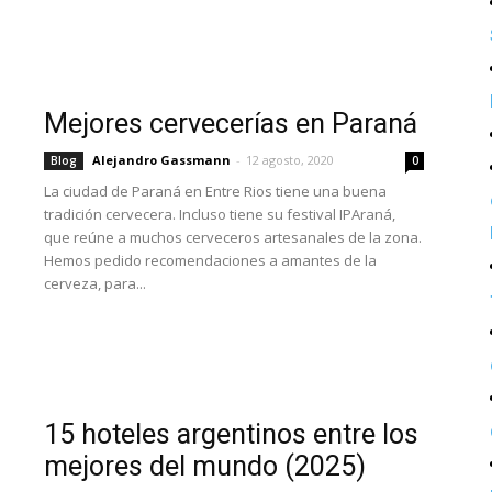
Mejores cervecerías en Paraná
Alejandro Gassmann
-
12 agosto, 2020
Blog
0
La ciudad de Paraná en Entre Rios tiene una buena
tradición cervecera. Incluso tiene su festival IPAraná,
que reúne a muchos cerveceros artesanales de la zona.
Hemos pedido recomendaciones a amantes de la
cerveza, para...
15 hoteles argentinos entre los
mejores del mundo (2025)