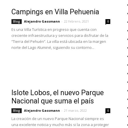
Campings en Villa Pehuenia
Alejandro Gassmann
-
22 febrero, 2021
Blog
0
Es una Villa Turística en progreso que cuenta con
creciente infraestructura y servicios para disfrutar de la
“Tierra del Pehuén”. La villa está ubicada en la margen
norte del Lago Aluminé, siguiendo su contorno...
Islote Lobos, el nuevo Parque
Nacional que suma el país
Alejandro Gassmann
-
21 marzo, 2022
Blog
0
La creación de un nuevo Parque Nacional siempre es
una excelente noticia y mucho más si la zona a proteger