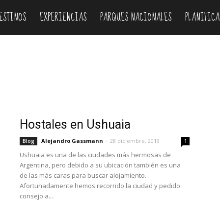
ESTINOS
EXPERIENCIAS
PARQUES NACIONALES
PLANIFICA
Donde dormir
Experiencias
Fiestas
Guias
Inglés
Mapas
vincias
Rutas
Transporte
Travel guides
Videos
Hostales en Ushuaia
Alejandro Gassmann
-
28 diciembre, 2019
Blog
1
Ushuaia es una de las ciudades más hermosas de
Argentina, pero debido a su ubicación también es una
de las más caras para buscar alojamiento.
Afortunadamente hemos recorrido la ciudad y pedido
consejo a...