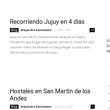
Recorriendo Jujuy en 4 días
Alejandro Gassmann
-
1 junio, 2021
Blog
16
Jujuy es uno de los destinos más atrapan al viajero.
S
Desde los que llegan de lugares cercanos, hasta los que
D
recorren miles de kilómetros hasta llegar a esta parte
H
del mundo. ​La provincia de Jujuy...
Hostales en San Martin de los
Andes
Alejandro Gassmann
-
3 enero, 2020
Blog
1