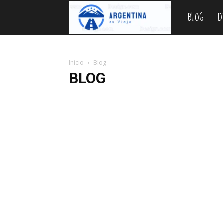
BLOG
D
Argentina
en
Inicio
Blog
BLOG
Viaje
Bariloche
Blog
Cataratas
Como ir
Destinos
Parques Nacionales
Planificar
Precios 2026
Pro