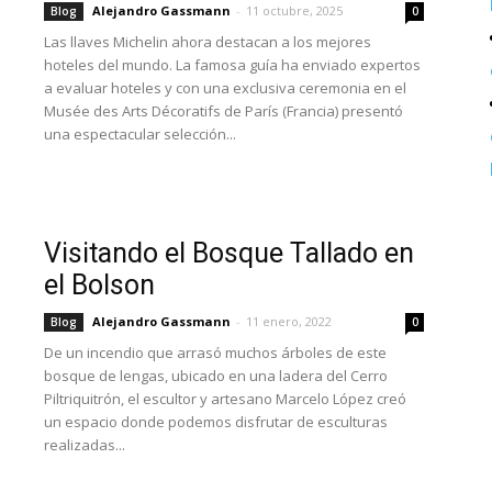
Alejandro Gassmann
-
11 octubre, 2025
Blog
0
Las llaves Michelin ahora destacan a los mejores
hoteles del mundo. La famosa guía ha enviado expertos
a evaluar hoteles y con una exclusiva ceremonia en el
Musée des Arts Décoratifs de París (Francia) presentó
una espectacular selección...
Visitando el Bosque Tallado en
el Bolson
Alejandro Gassmann
-
11 enero, 2022
Blog
0
De un incendio que arrasó muchos árboles de este
bosque de lengas, ubicado en una ladera del Cerro
Piltriquitrón, el escultor y artesano Marcelo López creó
un espacio donde podemos disfrutar de esculturas
realizadas...