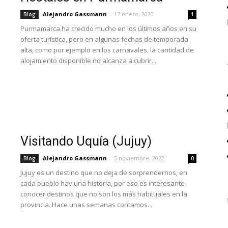
Alejandro Gassmann
-
17 enero, 2020
Blog
1
Purmamarca ha crecido mucho en los últimos años en su
oferta turística, pero en algunas fechas de temporada
alta, como por ejemplo en los carnavales, la cantidad de
alojamiento disponible no alcanza a cubrir...
Visitando Uquía (Jujuy)
Alejandro Gassmann
-
5 noviembre, 2022
Blog
0
Jujuy es un destino que no deja de sorprendernos, en
cada pueblo hay una historia, por eso es interesante
conocer destinos que no son los más habituales en la
provincia. Hace unas semanas contamos...