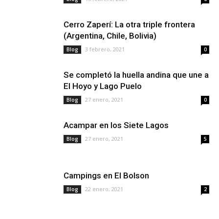
Cerro Zaperí: La otra triple frontera
(Argentina, Chile, Bolivia)
3 febrero, 2021
Blog
0
Se completó la huella andina que une a
El Hoyo y Lago Puelo
27 enero, 2021
Blog
0
Acampar en los Siete Lagos
27 enero, 2021
Blog
5
Campings en El Bolson
22 enero, 2021
Blog
2