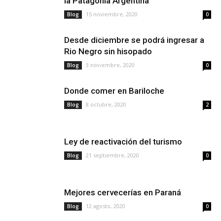
la Patagonia Argentina
15 noviembre, 2020
Blog
0
Desde diciembre se podrá ingresar a
Rio Negro sin hisopado
3 noviembre, 2020
Blog
0
Donde comer en Bariloche
8 octubre, 2020
Blog
2
Ley de reactivación del turismo
21 septiembre, 2020
Blog
0
Mejores cervecerías en Paraná
12 agosto, 2020
Blog
0