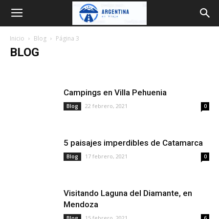
Argentina
Inicio
Blog
Página 3
en
BLOG
Bariloche
Blog
Cataratas
Como ir
Destinos
Viaje
Donde dormir
Experiencias
Fiestas
Guias
Inglés
Mapas
Parques Nacionales
Campings en Villa Pehuenia
Planificar
Precios 2026
Provincias
Rutas
Transporte
Travel guides
Videos
22 febrero, 2021
Blog
0
5 paisajes imperdibles de Catamarca
17 febrero, 2021
Blog
0
Visitando Laguna del Diamante, en
Mendoza
15 febrero, 2021
Blog
6