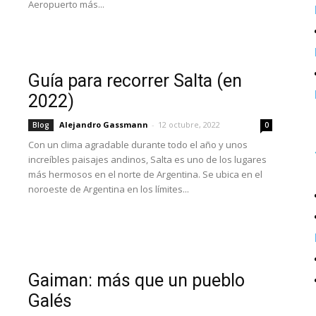
Aeropuerto más...
Guía para recorrer Salta (en
2022)
Alejandro Gassmann
-
12 octubre, 2022
Blog
0
Con un clima agradable durante todo el año y unos
increíbles paisajes andinos, Salta es uno de los lugares
más hermosos en el norte de Argentina. Se ubica en el
noroeste de Argentina en los límites...
Gaiman: más que un pueblo
Galés