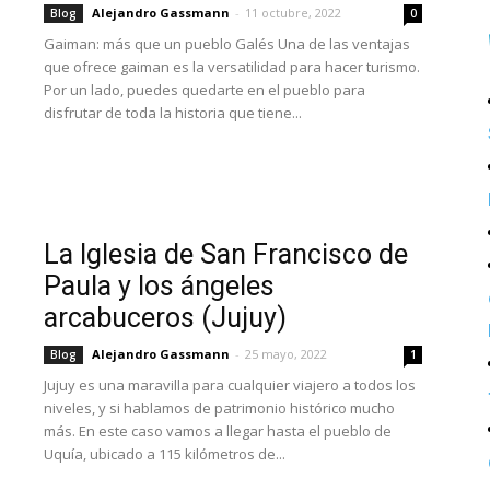
Alejandro Gassmann
-
11 octubre, 2022
Blog
0
Gaiman: más que un pueblo Galés Una de las ventajas
que ofrece gaiman es la versatilidad para hacer turismo.
Por un lado, puedes quedarte en el pueblo para
disfrutar de toda la historia que tiene...
La Iglesia de San Francisco de
Paula y los ángeles
arcabuceros (Jujuy)
Alejandro Gassmann
-
25 mayo, 2022
Blog
1
Jujuy es una maravilla para cualquier viajero a todos los
niveles, y si hablamos de patrimonio histórico mucho
más. En este caso vamos a llegar hasta el pueblo de
Uquía, ubicado a 115 kilómetros de...