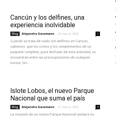
Cancún y los delfines, una
experiencia inolvidable
Alejandro Gassmann
-
25 marzo, 2022
Blog
1
Cuando se trata de nado con delfines en Cancún,
sabemos que los costos y los complementos de un
paquete completo, para disfrutar de esta actividad, se
encuentran entre las preocupaciones de cualquier
turista. Sin...
Islote Lobos, el nuevo Parque
Nacional que suma el país
Alejandro Gassmann
-
21 marzo, 2022
Blog
0
La creación de un nuevo Parque Nacional siempre es