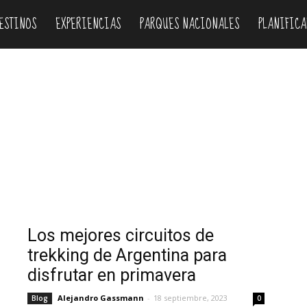
ESTINOS
EXPERIENCIAS
PARQUES NACIONALES
PLANIFICA
Donde dormir
Experiencias
Fiestas
Guias
Inglés
Mapas
vincias
Rutas
Transporte
Travel guides
Videos
Los mejores circuitos de
trekking de Argentina para
disfrutar en primavera
Alejandro Gassmann
-
18 septiembre, 2023
Blog
0