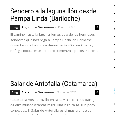
Sendero a la laguna Ilón desde
Pampa Linda (Bariloche)
Alejandro Gassmann
-
11 abril, 2023
Blog
0
El camino hasta la laguna Ilón es otro de los hermosos
senderos que nos regala Pampa Linda, en Bariloche.
Como los que hicimos anteriormente (Glaciar Overo y
Refugio Rocca) este sendero comienza a pocos metros...
Salar de Antofalla (Catamarca)
Alejandro Gassmann
-
3 marzo, 2023
Blog
0
Catamarca nos maravilla en cada viaje, con sus paisajes
de otro mundo y tantas maravillas naturales aún poco
conocidas. El Salar de Antofalla es el más grande del