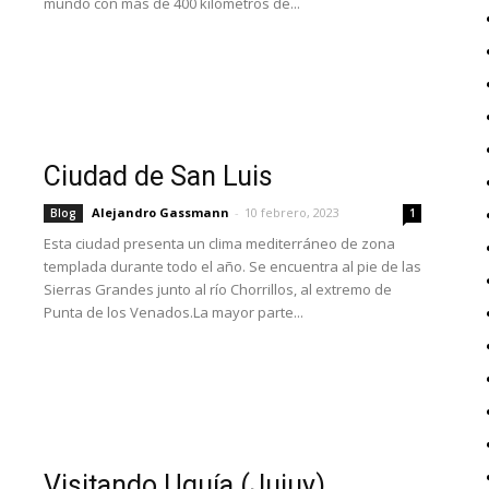
mundo con más de 400 kilómetros de...
Ciudad de San Luis
Alejandro Gassmann
-
10 febrero, 2023
Blog
1
Esta ciudad presenta un clima mediterráneo de zona
templada durante todo el año. Se encuentra al pie de las
Sierras Grandes junto al río Chorrillos, al extremo de
Punta de los Venados.La mayor parte...
Visitando Uquía (Jujuy)