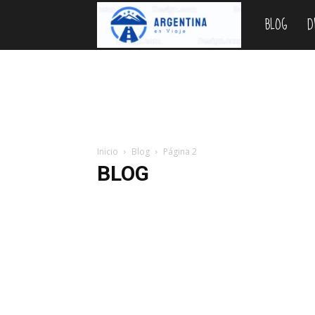
BLOG
D
Argentina
en
Viaje
Inicio
Blog
Página 2
BLOG
Bariloche
Blog
Cataratas
Como ir
Destinos
Parques Nacionales
Planificar
Precios 2026
Pro