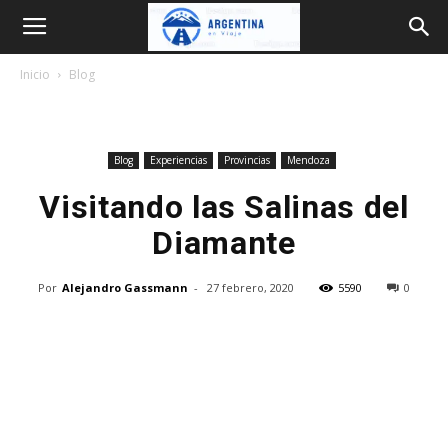
Argentina
Inicio
Blog
en
Blog
Experiencias
Provincias
Mendoza
Viaje
Visitando las Salinas del
Diamante
Por
Alejandro Gassmann
-
27 febrero, 2020
5590
0